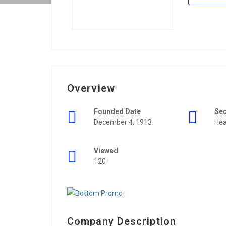
Overview
Founded Date
Se
December 4, 1913
Hea
Viewed
120
Company Description