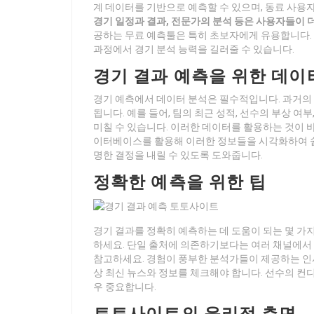
계 데이터를 기반으로 예측할 수 있으며, 동료 사용
경기 일정과 결과, 전문가의 분석 등은 사용자들이 
공하는 무료 예측툴은 특히 초보자에게 유용합니다. 
과정에서 경기 분석 능력을 길러줄 수 있습니다.
경기 결과 예측을 위한 데이
경기 예측에서 데이터 분석은 필수적입니다. 과거의 
됩니다. 예를 들어, 팀의 최근 성적, 선수의 부상 여
미칠 수 있습니다. 이러한 데이터를 활용하는 것이 바
이터베이스를 활용해 이러한 정보들을 시각화하여 쉽
명한 결정을 내릴 수 있도록 도와줍니다.
정확한 예측을 위한 팁
경기 결과를 정확히 예측하는 데 도움이 되는 몇 가지
하세요. 단일 출처에 의존하기보다는 여러 채널에서 
참고하세요. 경험이 풍부한 분석가들이 제공하는 인사
상 최신 뉴스와 정보를 체크해야 합니다. 선수의 컨디
우 중요합니다.
토토사이트의 윤리적 측면