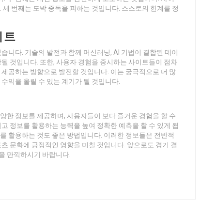
 세 번째는 도박 중독을 피하는 것입니다. 스스로의 한계를 정
이트
습니다. 기술의 발전과 함께 머신러닝, AI 기법이 결합된 데이
상될 것입니다. 또한, 사용자 경험을 중시하는 사이트들이 점차
 제공하는 방향으로 발전할 것입니다. 이는 궁극적으로 더 많
수익을 올릴 수 있는 계기가 될 것입니다.
양한 정보를 제공하며, 사용자들이 보다 즐거운 경험을 할 수
고 정보를 활용하는 능력을 높여 정확한 예측을 할 수 있게 됩
를 활용하는 것도 좋은 방법입니다. 이러한 정보들은 전반적
포츠 문화에 긍정적인 영향을 미칠 것입니다. 앞으로도 경기 결
을 만끽하시기 바랍니다.