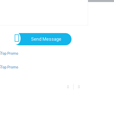
Send Message